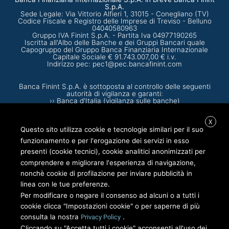
S.p.A.
Sede Legale: Via Vittorio Alfieri 1, 31015 - Conegliano (TV)
Codice Fiscale e Registro delle Imprese di Treviso - Belluno
04040580963
Gruppo IVA Finint S.p.A. - Partita Iva 04977190265
Iscritta all'Albo delle Banche e dei Gruppi Bancari quale
Capogruppo del Gruppo Banca Finanziaria Internazionale
Capitale Sociale € 91.743.007,00 € i.v.
Indirizzo pec:
pec1@pec.bancafinint.com
Banca Finint S.p.A. è sottoposta al controllo delle seguenti
autorità di vigilanza e garanti:
›› Banca d'Italia (vigilanza sulle banche)
›› Consob (commissione nazionale per le società e la borsa)
›› Garante per la protezione dei dati personali (vigilanza sulla
gestione e la custodia dei dati personali conservati in archivi
X
elettronici o cartacei)
Questo sito utilizza cookie e tecnologie similari per il suo
›› IVASS (Vigilanza sugli intermediari assicurativi)
funzionamento e per l'erogazione dei servizi in esso
Iscritta all’Albo delle Banche n. 3266 e all’Albo dei Gruppi Bancari
tenuti dalla Banca d’Italia. N.iscrizione Registro Unico degli
presenti (cookie tecnici), cookie analitici anonimizzati per
Intermediari assicurativi e riassicurativi presso IVASS n°
comprendere e migliorare l'esperienza di navigazione,
D000801087 consultabile su:
https://ruipubblico.ivass.it/rui-pubblica/ng/#/workspace/dettaglio-intermediario
nonchè cookie di profilazione per inviare pubblicità in
Aderente al Fondo Interbancario di Tutela dei Depositi e al Fondo
linea con le tue preferenze.
Nazionale di Garanzia
Per modificare o negare il consenso ad alcuni o a tutti i
cookie clicca "Impostazioni cookie" o per saperne di più
INFORMATIVE
consulta la nostra
.
Privacy Policy
Documenti
Cliccando su "Accetta tutti i cookie" acconsenti all'uso dei