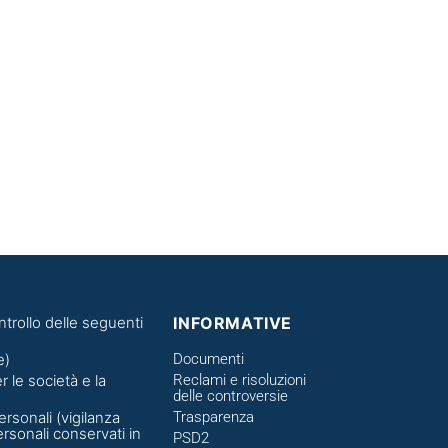
ntrollo delle seguenti
INFORMATIVE
e)
Documenti
 le società e la
Reclami e risoluzioni
delle controversie
ersonali (vigilanza
Trasparenza
ersonali conservati in
PSD2