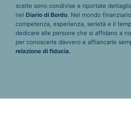
scelte sono condivise e riportate dettagl
nel
Diario di Bordo
. Nel mondo finanziari
competenza, esperienza, serietà e il tem
dedicare alle persone che si affidano a no
per conoscerle davvero e affiancarle sem
relazione di fiducia.