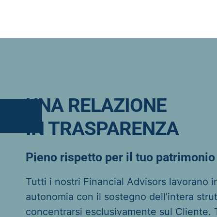
UNA RELAZIONE
IN TRASPARENZA
Pieno rispetto per il tuo patrimonio
Tutti i nostri Financial Advisors lavorano i
autonomia con il sostegno dell’intera strut
concentrarsi esclusivamente sul Cliente. 