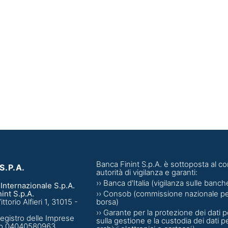
Banca Finint S.p.A. è sottoposta al co
S.P.A.
autorità di vigilanza e garanti:
›› Banca d'Italia (vigilanza sulle banch
Internazionale S.p.A.
int S.p.A.
›› Consob (commissione nazionale per
torio Alfieri 1, 31015 -
borsa)
›› Garante per la protezione dei dati p
egistro delle Imprese
sulla gestione e la custodia dei dati p
uno 04040580963