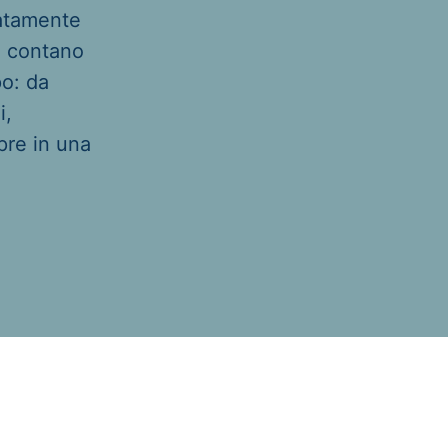
iatamente
o contano
po: da
i,
pre in una