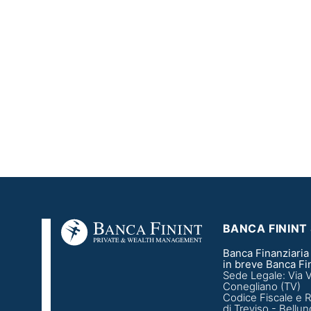
BANCA FININT 
Banca Finanziaria 
in breve Banca Fin
Sede Legale: Via Vit
Conegliano (TV)
Codice Fiscale e R
di Treviso - Bell