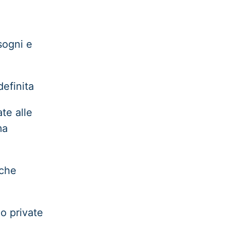
sogni e
efinita
te alle
ma
nche
io private