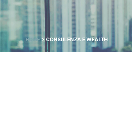
HOME
>
CONSULENZA E WEALTH
CONSULENZA EV
WEALTH MANA